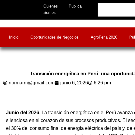
Skip
Search
Quienes
Publica
to
Somos
content
Inicio
Oportunidades de Negocios
AgroFeria 2026
Pub
Transición energética en Perú: una oportunida
normarm@gmail.com
junio 6, 2026
6:26 pm
Junio del 2026.
La transición energética en el Perú avanza
silenciosa en el corazón de sus procesos productivos. El s
el 30% del consumo final de energía eléctrica del país y, d