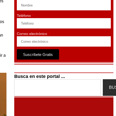
es
Teléfono
cos
Correo electrónico
an
Suscríbete Gratis
ir a
Busca en este portal ...
Search
BU