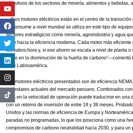
Youtube
Facebook
Twitter
Linkedin
Instagram
ejecutivos de los sectores de minería, alimentos y bebidas, 
—“Los motores eléctricos están en el centro de la transició
se consume a nivel mundial se utiliza en este tipo de equipo
sectores estratégicos como minería, agroindustria y agua q
salto hacia la eficiencia moderna. Cada motor más eficiente 
kilovatios-hora y, si ese ahorro se escala a nivel de planta o 
como en la disminución de la huella de carbono”—coment
ABB Latinoamérica.
Los motores eléctricos presentados son de eficiencia NEMA 
estándares actuales del mercado peruano. Combinados con 
20% en la velocidad de operación puede traducirse en una 
con un retorno de inversión de entre 18 y 36 meses. Proba
Unidos y las normas de eficiencia de Europa y Norteamérica
paradas no programadas, lo que los posiciona como una he
compromisos de carbono neutralidad hacia 2030, y para un p