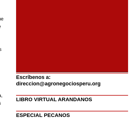
ue
e
s
Escríbenos a:
direccion@agronegociosperu.org
a,
LIBRO VIRTUAL ARANDANOS
s
ESPECIAL PECANOS