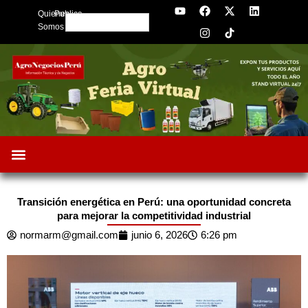
Y
F
I
X
L
Skip
Quienes
Publica
o
a
n
-
i
Search
to
u
c
s
t
n
Somos
t
e
t
w
k
content
u
b
a
i
e
b
o
g
t
d
e
o
r
t
i
k
a
e
n
m
r
Transición energética en Perú: una oportunidad concreta
para mejorar la competitividad industrial
normarm@gmail.com
junio 6, 2026
6:26 pm