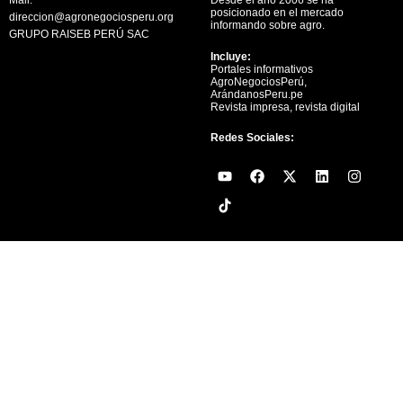
posicionado en el mercado
direccion@agronegociosperu.org
informando sobre agro.
GRUPO RAISEB PERÚ SAC
Incluye:
Portales informativos
AgroNegociosPerú,
ArándanosPeru.pe
Revista impresa, revista digital
Redes Sociales:
Y
F
X
L
I
o
a
-
i
n
u
c
t
n
s
t
e
w
k
t
u
b
i
e
a
b
o
t
d
g
e
o
t
i
r
k
e
n
a
r
m