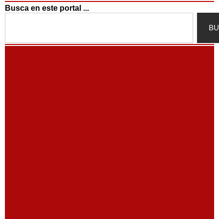
Busca en este portal ...
Search
BU