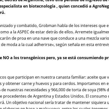
especialista en biotecnología , quien concedió a AgroNeg
rú.
anizado y combatido, Grobman habla de los intereses que e
como a la ASPEC de estar detrás de ellos. Arremete igualme
arón de proa en una nave que conduce a una mezcla variopi
de moda a la cual adherirse», según señala en esta entrevis
dice NO a los transgénicos pero, ya se está consumiendo 
icos que participan en nuestra canasta familiar: aceite que 
 y obtener carne y huevos y para cerdos. Importamos en el
 de nuestras necesidades y 966,000 de torta de soya (98% d
e procedentes de Argentina y Estados Unidos. El consumo d
á. Un objetivo nacional sería tratar de mantener siquiera
laboran en base a maíz y soya, entre los cuales tenemos cer