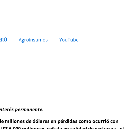
ERÚ
Agroinsumos
YouTube
 interés permanente.
 de millones de dólares en pérdidas como ocurrió con
S$ 6,000 millones» señala en calidad de exclusiva , el