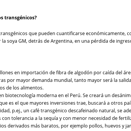
os transgénicos?
 transgénicos que pueden cuantificarse económicamente, com
r la soya GM, detrás de Argentina, en una pérdida de ingres
millones en importación de fibra de algodón por caída del ár
ras por mayor demanda mundial, tanto mayor será la salida 
os de los alimentos.
en biotecnología moderna en el Perú. Se creará un desánimo
que es el que mayores inversiones trae, buscará a otros paí
dad, p.ej., un café transgénico descafeinado natural, se a
s con tolerancia a la sequía y con menor necesidad de ferti
ios derivados más baratos, por ejemplo pollos, huevos y j