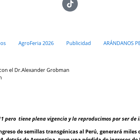
ios
AgroFeria 2026
Publicidad
ARÁNDANOS P
a con el Dr.Alexander Grobman
m
11 pero tiene plena vigencia y la reproducimos por ser de
ingreso de semillas transgénicas al Perú, generará miles
, detrás de Argentina, tuvo una pérdida de ingresos de U