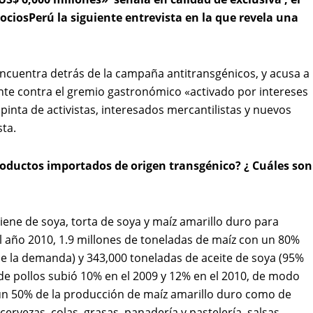
ociosPerú la siguiente entrevista en la que revela una
ncuentra detrás de la campaña antitransgénicos, y acusa a
nte contra el gremio gastronómico «activado por intereses
nta de activistas, interesados mercantilistas y nuevos
ta.
productos importados de origen transgénico? ¿ Cuáles son
viene de soya, torta de soya y maíz amarillo duro para
 año 2010, 1.9 millones de toneladas de maíz con un 80%
e la demanda) y 343,000 toneladas de aceite de soya (95%
e pollos subió 10% en el 2009 y 12% en el 2010, de modo
 un 50% de la producción de maíz amarillo duro como de
vezas, colas, grasas, panadería y pastelería, salsas,