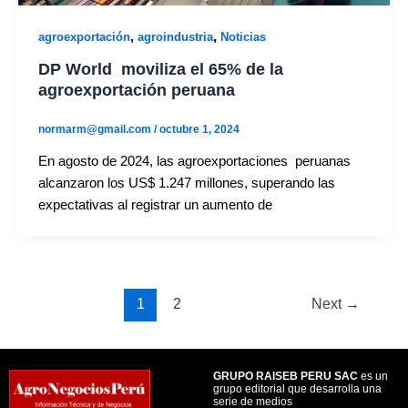
,
,
agroexportación
agroindustria
Noticias
DP World moviliza el 65% de la
agroexportación peruana
normarm@gmail.com
/
octubre 1, 2024
En agosto de 2024, las agroexportaciones peruanas
alcanzaron los US$ 1.247 millones, superando las
expectativas al registrar un aumento de
1
2
Next
→
GRUPO RAISEB PERU SAC
es un
grupo editorial que desarrolla una
serie de medios