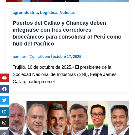
,
,
agroindustria
Logística
Noticias
Puertos del Callao y Chancay deben
integrarse con tres corredores
bioceánicos para consolidar al Perú como
hub del Pacífico
normarm@gmail.com
/
octubre 17, 2025
Trujillo, 16 de octubre de 2025.- El presidente de la
Sociedad Nacional de Industrias (SNI), Felipe James
Youtube
Facebook
Twitter
Linkedin
Instagram
Callao, participó en el