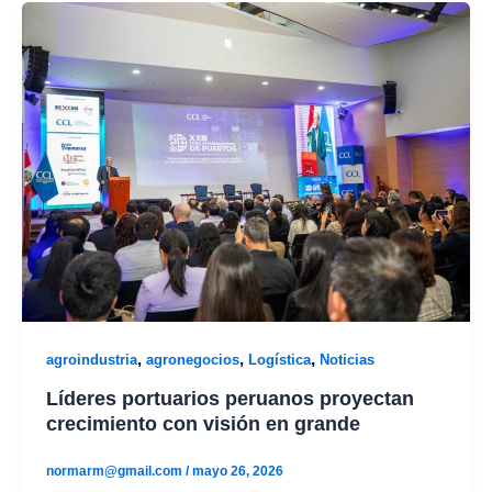
,
,
,
agroindustria
agronegocios
Logística
Noticias
Líderes portuarios peruanos proyectan
crecimiento con visión en grande
normarm@gmail.com
/
mayo 26, 2026