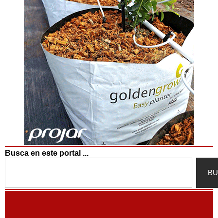
Busca en este portal ...
Search
BU