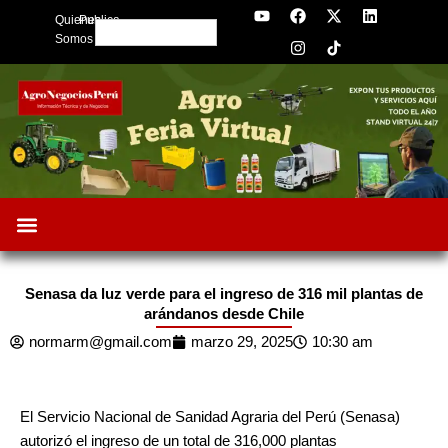
Y
F
I
X
L
Skip
Quienes
Publica
o
a
n
-
i
Search
to
u
c
s
t
n
Somos
t
e
t
w
k
content
u
b
a
i
e
b
o
g
t
d
e
o
r
t
i
k
a
e
n
m
r
Senasa da luz verde para el ingreso de 316 mil plantas de
arándanos desde Chile
normarm@gmail.com
marzo 29, 2025
10:30 am
El
Servicio Nacional de Sanidad Agraria del Perú (Senasa
)
autorizó el ingreso de un total de 316,000 plantas