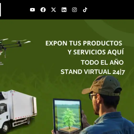
Youtube
Facebook
X-
Linkedin
Instagram
twitter