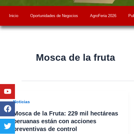
Inicio
Oportunidades de Negocios
AgroFeria 2026
Pub
Mosca de la fruta
Youtube
Facebook
Twitter
Linkedin
Instagram
Noticias
Mosca de la Fruta: 229 mil hectáreas
peruanas están con acciones
preventivas de control