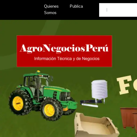
Skip
Search
Quienes
Publica
to
Somos
content