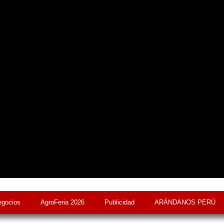
egocios
AgroFeria 2026
Publicidad
ARÁNDANOS PERÚ