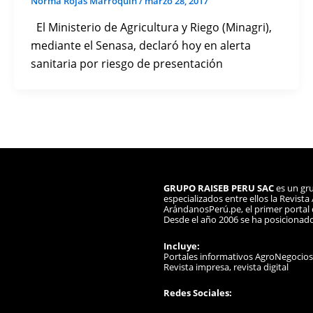
Norma Rojas Marroquin
/
marzo 28, 2017
El Ministerio de Agricultura y Riego (Minagri),
mediante el Senasa, declaró hoy en alerta
sanitaria por riesgo de presentación
GRUPO RAISEB PERU SAC
es un gru
especializados entre ellos la Revist
ArándanosPerú.pe, el primer portal d
Desde el año 2006 se ha posicionad
Incluye:
Portales informativos AgroNegocio
Revista impresa, revista digital
Redes Sociales: