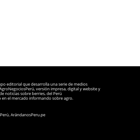
po editorial que desarrolla una serie de medios
a AgroNegociosPerú, versión impresa, digital y website y
e noticias sobre berries, del Perú
o en el mercado informando sobre agro.
sPerú, ArándanosPeru.pe