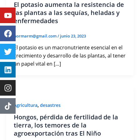
El potasio aumenta la resistencia de
Youtube
Facebook
Twitter
Linkedin
Instagram
las plantas a las sequías, heladas y
enfermedades
normarm@gmail.com
/
junio 23, 2023
El potasio es un macronutriente esencial en el
crecimiento y desarrollo de las plantas, al tener
un papel vital en […]
,
Agricultura
desastres
Hongos, pérdida de fertilidad de la
tierra, los temores de la
agroexportación tras El Niño