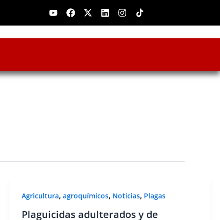
Youtube
Facebook
X-
Linkedin
Instagram
twitter
,
,
,
Agricultura
agroquímicos
Noticias
Plagas
Plaguicidas adulterados y de