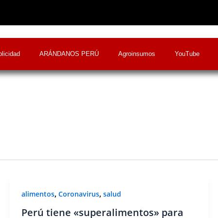
licidad
ARÁNDANOS PERÚ
Agroinsumos
YouTube
,
,
alimentos
Coronavirus
salud
Perú tiene «superalimentos» para