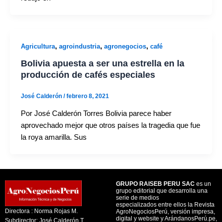
,
,
,
Agricultura
agroindustria
agronegocios
café
Bolivia apuesta a ser una estrella en la
producción de cafés especiales
José Calderón
/
febrero 8, 2021
Por José Calderón Torres Bolivia parece haber
aprovechado mejor que otros países la tragedia que fue
la roya amarilla. Sus
GRUPO RAISEB PERU SAC
es un
grupo editorial que desarrolla una
serie de medios
especializados entre ellos la Revista
Directora : Norma Rojas M.
AgroNegociosPerú, versión impresa,
digital y website y ArándanosPerú.pe,
Subdirector: José Calderón T.