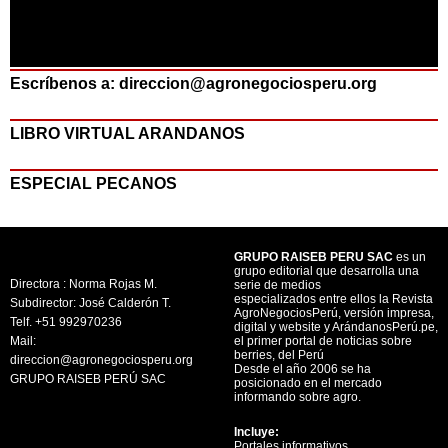
Escríbenos a: direccion@agronegociosperu.org
LIBRO VIRTUAL ARANDANOS
ESPECIAL PECANOS
GRUPO RAISEB PERU SAC
es un
grupo editorial que desarrolla una
Directora : Norma Rojas M.
serie de medios
especializados entre ellos la Revista
Subdirector: José Calderón T.
AgroNegociosPerú, versión impresa,
Telf. +51 992970236
digital y website y ArándanosPerú.pe,
Mail:
el primer portal de noticias sobre
berries, del Perú
direccion@agronegociosperu.org
Desde el año 2006 se ha
GRUPO RAISEB PERÚ SAC
posicionado en el mercado
informando sobre agro.
Incluye:
Portales informativos