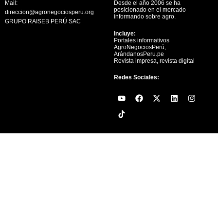
Mail:
Desde el año 2006 se ha
posicionado en el mercado
direccion@agronegociosperu.org
informando sobre agro.
GRUPO RAISEB PERÚ SAC
Incluye:
Portales informativos
AgroNegociosPerú,
ArándanosPeru.pe
Revista impresa, revista digital
Redes Sociales:
Y
F
X
L
I
o
a
-
i
n
u
c
t
n
s
t
e
w
k
t
u
b
i
e
a
b
o
t
d
g
e
o
t
i
r
k
e
n
a
r
m