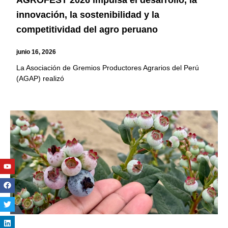
AGROFEST 2026 impulsa el desarrollo, la
innovación, la sostenibilidad y la
competitividad del agro peruano
junio 16, 2026
La Asociación de Gremios Productores Agrarios del Perú
(AGAP) realizó
Youtube
Facebook
Twitter
Linkedin
Instagram