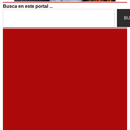
Busca en este portal ...
Search
BU