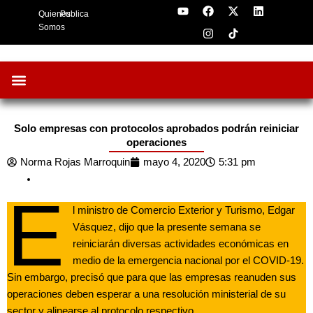
Y
F
I
X
L
Skip
Quienes
Publica
o
a
n
-
i
to
u
c
s
t
n
Somos
t
e
t
w
k
content
u
b
a
i
e
b
o
g
t
d
e
o
r
t
i
k
a
e
n
m
r
Oportunidades de Negocios
AgroFeria 2026
ARÁNDANOS PERÚ
Solo empresas con protocolos aprobados podrán reiniciar
operaciones
Norma Rojas Marroquin
mayo 4, 2020
5:31 pm
E
l ministro de Comercio Exterior y Turismo, Edgar
Vásquez, dijo que la presente semana se
reiniciarán diversas actividades económicas en
medio de la emergencia nacional por el COVID-19.
Sin embargo, precisó que para que las empresas reanuden sus
operaciones deben esperar a una resolución ministerial de su
sector y alinearse al protocolo respectivo.