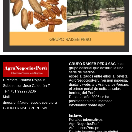
GRUPO RAISEB PERU SAC
es un
grupo editorial que desarrolla una
serie de medios
especializados entre ellos la Revista
Directora : Norma Rojas M.
AgroNegociosPerú, versión impresa,
digital y website y ArándanosPerú.pe,
Subdirector: José Calderón T.
el primer portal de noticias sobre
Telf. +51 992970236
berries, del Perú
Mail:
Desde el año 2006 se ha
posicionado en el mercado
direccion@agronegociosperu.org
informando sobre agro.
GRUPO RAISEB PERÚ SAC
Incluye:
Portales informativos
AgroNegociosPerú,
ArándanosPeru.pe
Revista impresa, revista digital