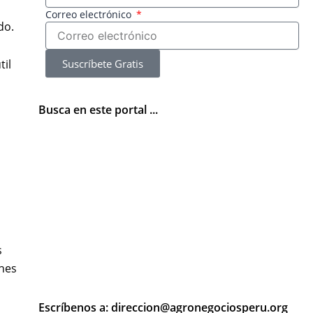
Correo electrónico
do.
Suscríbete Gratis
til
Busca en este portal ...
s
ones
Escríbenos a: direccion@agronegociosperu.org