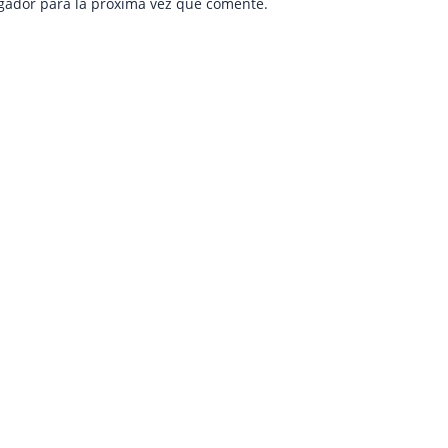
gador para la próxima vez que comente.
e
age
Page
Page