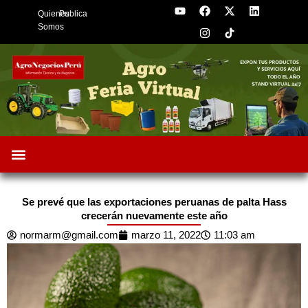
Y
F
I
X
L
Skip
Quienes
Publica
o
a
n
-
i
to
u
c
s
t
n
Somos
t
e
t
w
k
content
u
b
a
i
e
b
o
g
t
d
e
o
r
t
i
k
a
e
n
m
r
Oportunidades de Negocios
AgroFeria 2026
ARÁNDANOS PERÚ
Se prevé que las exportaciones peruanas de palta Hass
crecerán nuevamente este año
normarm@gmail.com
marzo 11, 2022
11:03 am