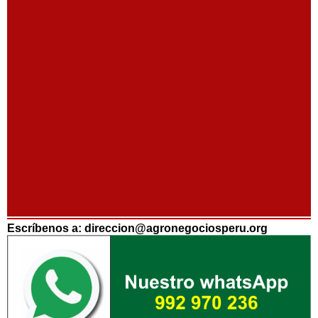
Escríbenos a: direccion@agronegociosperu.org