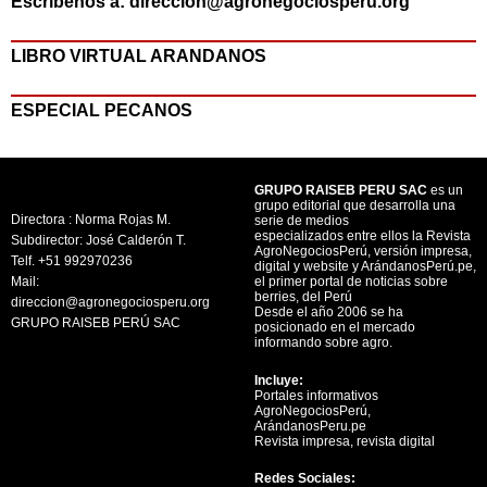
Escríbenos a: direccion@agronegociosperu.org
LIBRO VIRTUAL ARANDANOS
ESPECIAL PECANOS
GRUPO RAISEB PERU SAC
es un
grupo editorial que desarrolla una
Directora : Norma Rojas M.
serie de medios
especializados entre ellos la Revista
Subdirector: José Calderón T.
AgroNegociosPerú, versión impresa,
Telf. +51 992970236
digital y website y ArándanosPerú.pe,
Mail:
el primer portal de noticias sobre
berries, del Perú
direccion@agronegociosperu.org
Desde el año 2006 se ha
GRUPO RAISEB PERÚ SAC
posicionado en el mercado
informando sobre agro.
Incluye:
Portales informativos
AgroNegociosPerú,
ArándanosPeru.pe
Revista impresa, revista digital
Redes Sociales: