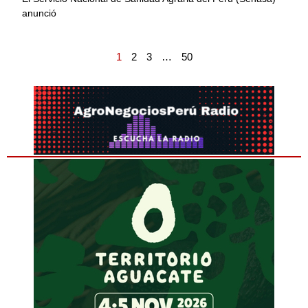
anunció
1
2
3
…
50