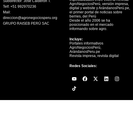
Subdirector: José Calderón T.
AgroNegociosPerú, versión impresa,
Telf. +51 992970236
digital y website y ArándanosPerú.pe,
Mail:
el primer portal de noticias sobre
berries, del Perú
direccion@agronegociosperu.org
Desde el año 2006 se ha
GRUPO RAISEB PERÚ SAC
posicionado en el mercado
informando sobre agro.
Incluye:
Portales informativos
AgroNegociosPerú,
ArándanosPeru.pe
Revista impresa, revista digital
Redes Sociales:
Y
F
X
L
I
o
a
-
i
n
u
c
t
n
s
t
e
w
k
t
u
b
i
e
a
b
o
t
d
g
e
o
t
i
r
k
e
n
a
r
m