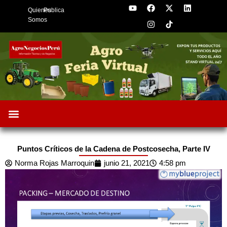
Y
F
I
X
L
Skip
Quienes
Publica
o
a
n
-
i
to
u
c
s
t
n
Somos
t
e
t
w
k
content
u
b
a
i
e
b
o
g
t
d
e
o
r
t
i
k
a
e
n
m
r
Oportunidades de Negocios
AgroFeria 2026
ARÁNDANOS PERÚ
Puntos Críticos de la Cadena de Postcosecha, Parte IV
Norma Rojas Marroquin
junio 21, 2021
4:58 pm