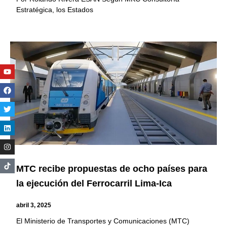
Estratégica, los Estados
Youtube
Facebook
Twitter
Linkedin
Instagram
MTC recibe propuestas de ocho países para
la ejecución del Ferrocarril Lima-Ica
abril 3, 2025
El Ministerio de Transportes y Comunicaciones (MTC)