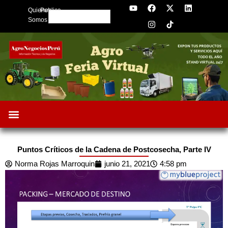
Y
F
I
X
L
Skip
Quienes
Publica
o
a
n
-
i
Search
to
u
c
s
t
n
Somos
t
e
t
w
k
content
u
b
a
i
e
b
o
g
t
d
e
o
r
t
i
k
a
e
n
m
r
Puntos Críticos de la Cadena de Postcosecha, Parte IV
Norma Rojas Marroquin
junio 21, 2021
4:58 pm