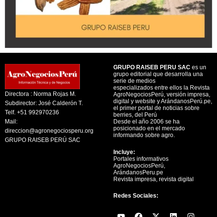
GRUPO RAISEB PERU SAC
es un
grupo editorial que desarrolla una
serie de medios
especializados entre ellos la Revista
Directora : Norma Rojas M.
AgroNegociosPerú, versión impresa,
digital y website y ArándanosPerú.pe,
Subdirector: José Calderón T.
el primer portal de noticias sobre
Telf. +51 992970236
berries, del Perú
Mail:
Desde el año 2006 se ha
posicionado en el mercado
direccion@agronegociosperu.org
informando sobre agro.
GRUPO RAISEB PERÚ SAC
Incluye:
Portales informativos
AgroNegociosPerú,
ArándanosPeru.pe
Revista impresa, revista digital
Redes Sociales:
Y
F
X
L
I