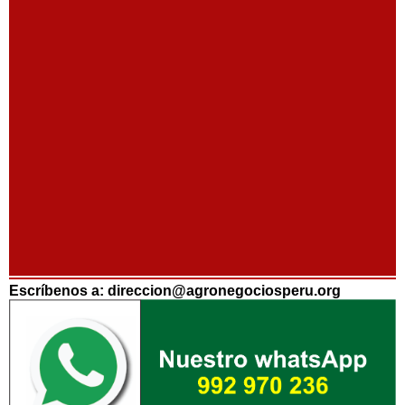
Escríbenos a: direccion@agronegociosperu.org