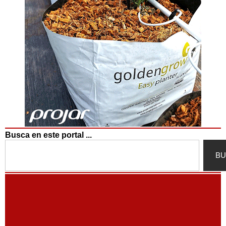
Busca en este portal ...
Search
BU