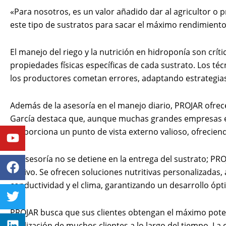
«Para nosotros, es un valor añadido dar al agricultor o 
este tipo de sustratos para sacar el máximo rendimiento
El manejo del riego y la nutrición en hidroponía son crí
propiedades físicas específicas de cada sustrato. Los té
los productores cometan errores, adaptando estrategias d
Además de la asesoría en el manejo diario, PROJAR ofrece 
García destaca que, aunque muchas grandes empresas e
Youtube
Facebook
Twitter
Linkedin
Instagram
proporciona un punto de vista externo valioso, ofrecien
La asesoría no se detiene en la entrega del sustrato; P
cultivo. Se ofrecen soluciones nutritivas personalizadas
conductividad y el clima, garantizando un desarrollo ópti
PROJAR busca que sus clientes obtengan el máximo potenci
fidelización de muchos clientes a lo largo del tiempo. L