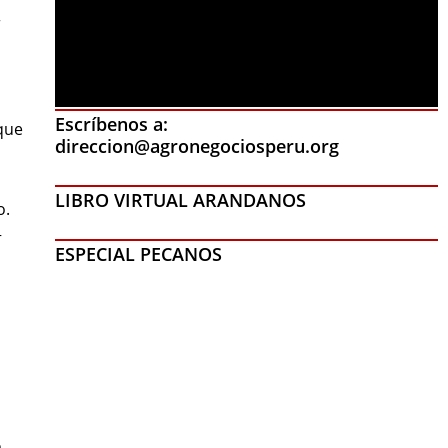
r
Escríbenos a:
 que
direccion@agronegociosperu.org
LIBRO VIRTUAL ARANDANOS
o.
+
ESPECIAL PECANOS
a