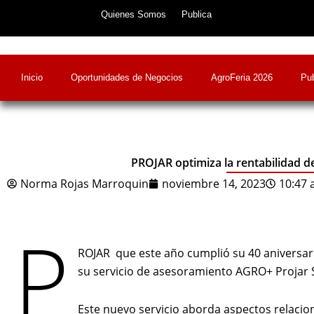
Skip
Quienes Somos
Publica
to
content
Inicio
Oportunidades de Negocios
AgroFeria 2026
Pub
PROJAR optimiza la rentabilidad d
Norma Rojas Marroquin
noviembre 14, 2023
10:47
P
ROJAR que este año cumplió su 40 aniversari
su servicio de asesoramiento AGRO+ Projar 
Este nuevo servicio aborda aspectos relaciona