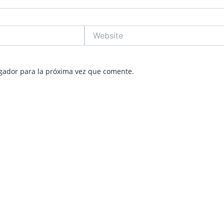
Website
gador para la próxima vez que comente.
e
age
Page
Page