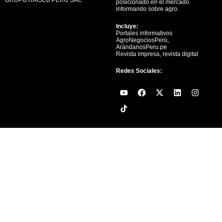
posicionado en el mercado
informando sobre agro.
Incluye:
Portales informativos
AgroNegociosPerú,
ArándanosPeru.pe
Revista impresa, revista digital
Redes Sociales:
Y
F
X
L
I
o
a
-
i
n
u
c
t
n
s
t
e
w
k
t
u
b
i
e
a
b
o
t
d
g
e
o
t
i
r
k
e
n
a
r
m