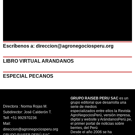
Escríbenos a: direccion@agronegociosperu.org
LIBRO VIRTUAL ARANDANOS
ESPECIAL PECANOS
GRUPO RAISEB PERU SAC
es un
grupo editorial que desarrolla una
Directora : Norma Rojas M.
serie de medios
especializados entre ellos la Revista
Subdirector: José Calderón T.
AgroNegociosPerú, versión impresa,
Telf. +51 992970236
digital y website y ArándanosPerú.pe,
Mail:
el primer portal de noticias sobre
berries, del Perú
direccion@agronegociosperu.org
Desde el año 2006 se ha
GRUPO RAISEB PERÚ SAC