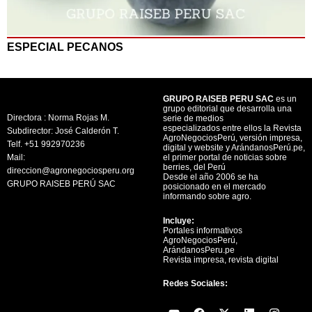
ESPECIAL PECANOS
GRUPO RAISEB PERU SAC
es un
grupo editorial que desarrolla una
Directora : Norma Rojas M.
serie de medios
especializados entre ellos la Revista
Subdirector: José Calderón T.
AgroNegociosPerú, versión impresa,
Telf. +51 992970236
digital y website y ArándanosPerú.pe,
Mail:
el primer portal de noticias sobre
berries, del Perú
direccion@agronegociosperu.org
Desde el año 2006 se ha
GRUPO RAISEB PERÚ SAC
posicionado en el mercado
informando sobre agro.
Incluye:
Portales informativos
AgroNegociosPerú,
ArándanosPeru.pe
Revista impresa, revista digital
Redes Sociales:
Y
F
X
L
I