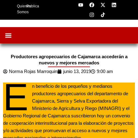
Y
F
I
X
L
Skip
Quienes
Publica
o
a
n
-
i
to
u
c
s
t
n
Somos
t
e
t
w
k
content
u
b
a
i
e
b
o
g
t
d
e
o
r
t
i
k
a
e
n
m
r
Oportunidades de Negocios
AgroFeria 2026
ARÁNDANOS PERÚ
Productores agropecuarios de Cajamarca accederán a
nuevos y mejores mercados
Norma Rojas Marroquin
junio 13, 2019
9:00 am
E
n beneficio de los pequeños y medianos
productores agropecuarios del departamento de
Cajamarca, Sierra y Selva Exportadora del
Ministerio de Agricultura y Riego (MINAGRI) y el
Gobierno Regional de Cajamarca suscribieron hoy un convenio
de cooperación interinstitucional para la elaboración de proyectos
y/o actividades que promuevan el acceso a nuevos y mejores
mercados nacionales e internacionales