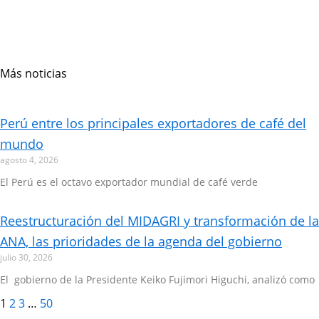
Más noticias
Page
Page
Page
Page
Perú entre los principales exportadores de café del
mundo
agosto 4, 2026
El Perú es el octavo exportador mundial de café verde
Reestructuración del MIDAGRI y transformación de la
ANA, las prioridades de la agenda del gobierno
julio 30, 2026
El gobierno de la Presidente Keiko Fujimori Higuchi, analizó como
1
2
3
…
50