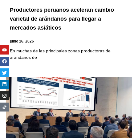
Productores peruanos aceleran cambio
varietal de arándanos para llegar a
mercados asiáticos
junio 16, 2026
Youtube
Facebook
Twitter
Linkedin
Instagram
En muchas de las principales zonas productoras de
arándanos de