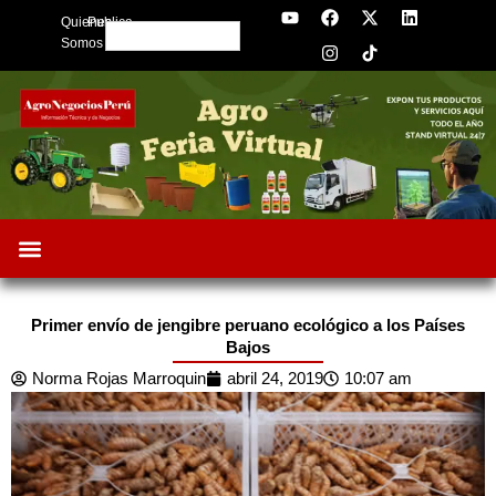
Y
F
I
X
L
Skip
Quienes
Publica
o
a
n
-
i
Search
to
u
c
s
t
n
Somos
t
e
t
w
k
content
u
b
a
i
e
b
o
g
t
d
e
o
r
t
i
k
a
e
n
m
r
Primer envío de jengibre peruano ecológico a los Países
Bajos
Norma Rojas Marroquin
abril 24, 2019
10:07 am