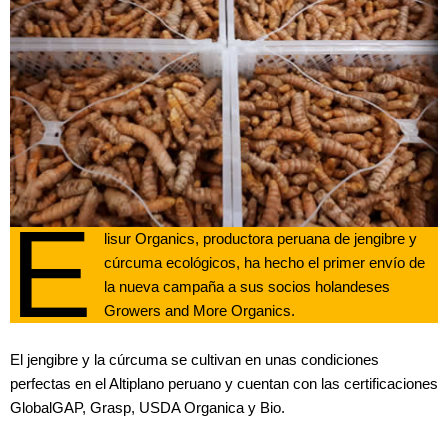
E
lisur Organics, productora peruana de jengibre y
cúrcuma ecológicos, ha hecho el primer envío de
la nueva campaña a sus socios holandeses
Growers and More Organics.
El jengibre y la cúrcuma se cultivan en unas condiciones
perfectas en el Altiplano peruano y cuentan con las certificaciones
GlobalGAP, Grasp, USDA Organica y Bio.