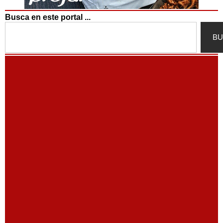
Busca en este portal ...
Search
BU