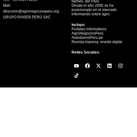
berries, del Perú
Mail:
Desde el año 2006 se ha
posicionado en el mercado
direccion@agronegociosperu.org
informando sobre agro.
GRUPO RAISEB PERÚ SAC
Incluye:
Portales informativos
AgroNegociosPerú,
ArándanosPeru.pe
Revista impresa, revista digital
Redes Sociales:
Y
F
X
L
I
o
a
-
i
n
u
c
t
n
s
t
e
w
k
t
u
b
i
e
a
b
o
t
d
g
e
o
t
i
r
k
e
n
a
r
m