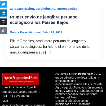
,
,
agroexportación
agroindustria
agronegocios
Primer envío de jengibre peruano
ecológico a los Países Bajos
Norma Rojas Marroquin
/
abril 24, 2019
Elisur Organics, productora peruana de jengibre y
cúrcuma ecológicos, ha hecho el primer envío de la
nueva campaña a sus […]
GRUPO RAISEB PERU SAC
es un
grupo editorial que desarrolla una
serie de medios
especializados entre ellos la Revista
Directora : Norma Rojas M.
AgroNegociosPerú, versión impresa,
digital y website y ArándanosPerú.pe,
Subdirector: José Calderón T.
el primer portal de noticias sobre
Telf. +51 992970236
berries, del Perú
Mail:
Desde el año 2006 se ha
posicionado en el mercado
direccion@agronegociosperu.org