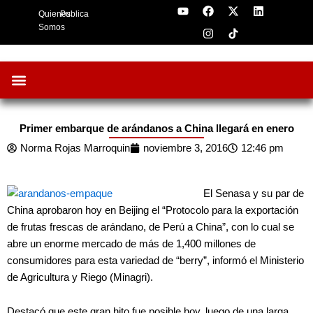
Y
F
I
X
L
Skip
Quienes
Publica
o
a
n
-
i
to
u
c
s
t
n
Somos
t
e
t
w
k
content
u
b
a
i
e
b
o
g
t
d
e
o
r
t
i
k
a
e
n
m
r
Oportunidades de Negocios
AgroFeria 2026
ARÁNDANOS PERÚ
Primer embarque de arándanos a China llegará en enero
Norma Rojas Marroquin
noviembre 3, 2016
12:46 pm
El Senasa y su par de
China aprobaron hoy en Beijing el “Protocolo para la exportación
de frutas frescas de arándano, de Perú a China”, con lo cual se
abre un enorme mercado de más de 1,400 millones de
consumidores para esta variedad de “berry”, informó el Ministerio
de Agricultura y Riego (Minagri).
Destacó que este gran hito fue posible hoy, luego de una larga