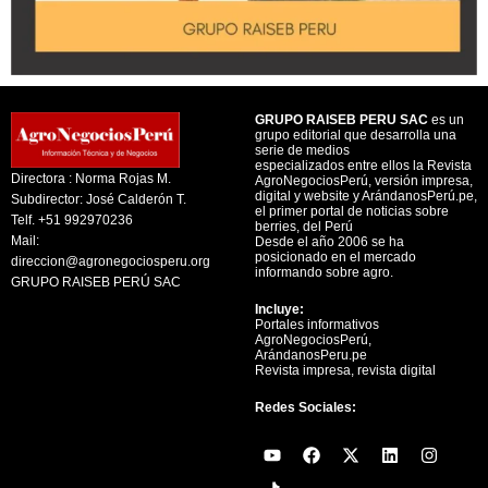
GRUPO RAISEB PERU SAC
es un
grupo editorial que desarrolla una
serie de medios
especializados entre ellos la Revista
Directora : Norma Rojas M.
AgroNegociosPerú, versión impresa,
digital y website y ArándanosPerú.pe,
Subdirector: José Calderón T.
el primer portal de noticias sobre
Telf. +51 992970236
berries, del Perú
Mail:
Desde el año 2006 se ha
posicionado en el mercado
direccion@agronegociosperu.org
informando sobre agro.
GRUPO RAISEB PERÚ SAC
Incluye:
Portales informativos
AgroNegociosPerú,
ArándanosPeru.pe
Revista impresa, revista digital
Redes Sociales:
Y
F
X
L
I
o
a
-
i
n
u
c
t
n
s