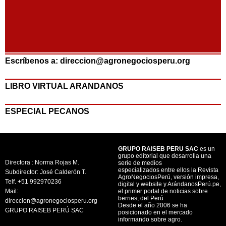
Escríbenos a: direccion@agronegociosperu.org
LIBRO VIRTUAL ARANDANOS
ESPECIAL PECANOS
GRUPO RAISEB PERU SAC
es un
grupo editorial que desarrolla una
Directora : Norma Rojas M.
serie de medios
especializados entre ellos la Revista
Subdirector: José Calderón T.
AgroNegociosPerú, versión impresa,
Telf. +51 992970236
digital y website y ArándanosPerú.pe,
Mail:
el primer portal de noticias sobre
berries, del Perú
direccion@agronegociosperu.org
Desde el año 2006 se ha
GRUPO RAISEB PERÚ SAC
posicionado en el mercado
informando sobre agro.