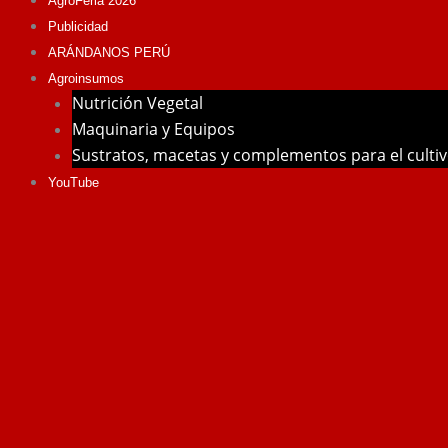
AgroFeria 2026
Publicidad
ARÁNDANOS PERÚ
Agroinsumos
Nutrición Vegetal
Maquinaria y Equipos
Sustratos, macetas y complementos para el culti
YouTube