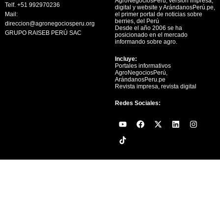
AgroNegociosPerú, versión impresa,
Telf. +51 992970236
digital y website y ArándanosPerú.pe,
Mail:
el primer portal de noticias sobre
berries, del Perú
direccion@agronegociosperu.org
Desde el año 2006 se ha
GRUPO RAISEB PERÚ SAC
posicionado en el mercado
informando sobre agro.
Incluye:
Portales informativos
AgroNegociosPerú,
ArándanosPeru.pe
Revista impresa, revista digital
Redes Sociales:
Y
F
X
L
I
o
a
-
i
n
u
c
t
n
s
t
e
w
k
t
u
b
i
e
a
b
o
t
d
g
e
o
t
i
r
k
e
n
a
r
m