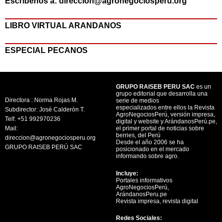
Escríbenos a: direccion@agronegociosperu.org
LIBRO VIRTUAL ARANDANOS
ESPECIAL PECANOS
GRUPO RAISEB PERU SAC
es un
grupo editorial que desarrolla una
Directora : Norma Rojas M.
serie de medios
especializados entre ellos la Revista
Subdirector: José Calderón T.
AgroNegociosPerú, versión impresa,
Telf. +51 992970236
digital y website y ArándanosPerú.pe,
Mail:
el primer portal de noticias sobre
berries, del Perú
direccion@agronegociosperu.org
Desde el año 2006 se ha
GRUPO RAISEB PERÚ SAC
posicionado en el mercado
informando sobre agro.
Incluye:
Portales informativos
AgroNegociosPerú,
ArándanosPeru.pe
Revista impresa, revista digital
Redes Sociales: