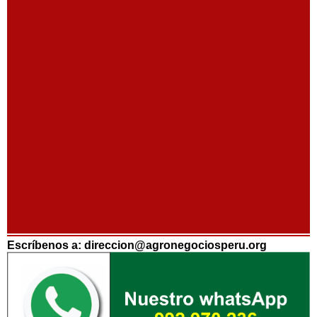
Escríbenos a: direccion@agronegociosperu.org