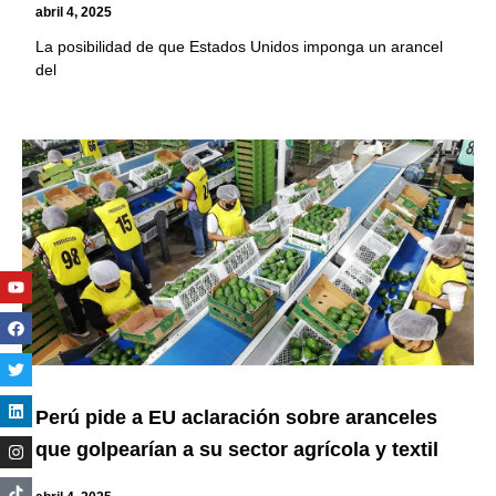
abril 4, 2025
La posibilidad de que Estados Unidos imponga un arancel
del
Youtube
Facebook
Twitter
Linkedin
Instagram
Perú pide a EU aclaración sobre aranceles
que golpearían a su sector agrícola y textil