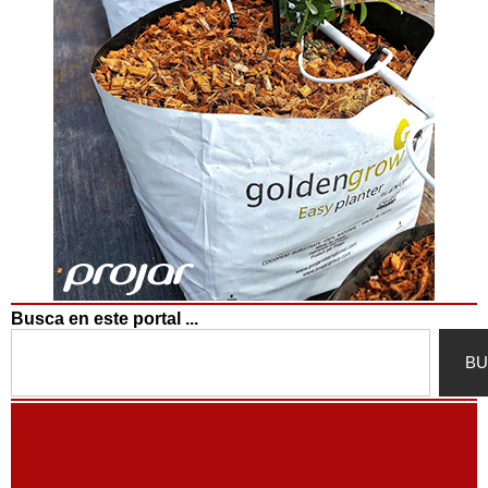
Busca en este portal ...
Search
BU