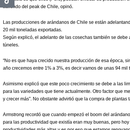
saliendo del peak de Chile, opinó.
Las producciones de arándanos de Chile se están adelantando 
20 mil toneladas exportadas.
Según explicó, el adelanto de las cosechas también se debe a
túneles.
“No es que haya crecido nuestra producción de esa época, sin
año crecemos entre 1% a 3%, es decir vamos de unas 94 mil t
Asimismo explicó que este poco crecimiento se debe a las li
para las variedades que tiene actualmente. Otro factor que m
y crecer más”. No obstante advirtió que la compra de plantas 
Armstrong recordó que cuando empezó el boom del arándano e
para las productividad que existía eran muy buenas, pero hoy 
productividades más altas y es por eso que estamos renovand