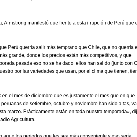
a, Armstrong manifestó que frente a esta irrupción de Perú que 
ue Perú querría salir más temprano que Chile, que no querría e
ás grande, donde los precios están más competitivos, y que
emporada pasada eso no se ha dado, ellos han salido (junto con C
uestro por las variedades que usan, por el clima que tienen, tie
 en el mes de diciembre que es justamente el mes que en que
 peruanas de setiembre, octubre y noviembre han sido altas, v
sta marzo. Prácticamente están en toda nuestra temporada», di
adio Agricultura.
n aquellos periodos que les sea más conveniente y eso sería