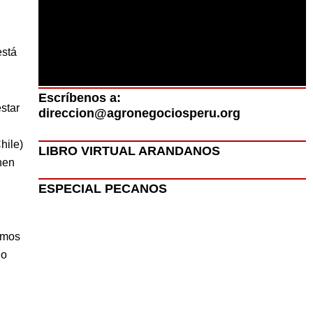
está
Escríbenos a:
star
direccion@agronegociosperu.org
hile)
LIBRO VIRTUAL ARANDANOS
nen
ESPECIAL PECANOS
amos
jo