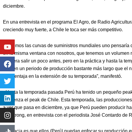
diciembre.
En una entrevista en el programa El Agro, de Radio Agricultur
creciendo muy fuerte, a Chile le toca ser más competitivo.
Youtube
Facebook
Twitter
Linkedin
Instagram
“Si vemos las curvas de suministros mundiales uno pensaría q
en la misma ventana con nosotros, que tenemos un volumen m
quisiera salir un poco antes, pero en la práctica y hasta la t
, tienen un periodo de producción bastante más largo que el n
una ventaja en la extensión de su temporada”, manifestó.
«Hasta la temporada pasada Perú ha tenido un pequeño peak
comienza el peak de Chile. Esta temporada, las producciones
a ver que pasa en diciembre, ya que Perú pueden producir ha
Armstrong, en entrevista con el periodista José Contardo de R
La gracia es que ellos (Perú) puedan enfocar su producción e