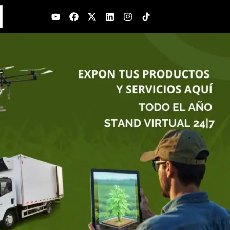
Youtube
Facebook
X-
Linkedin
Instagram
twitter