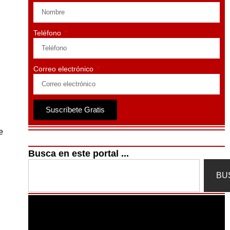
Teléfono
Correo electrónico
Suscríbete Gratis
e
Busca en este portal ...
Search
BU