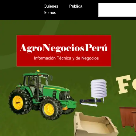
Skip
Search
Quienes
Publica
to
Somos
content