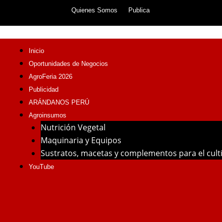
Skip
Quienes Somos
Publica
to
content
Inicio
Oportunidades de Negocios
AgroFeria 2026
Publicidad
ARÁNDANOS PERÚ
Agroinsumos
Nutrición Vegetal
Maquinaria y Equipos
Sustratos, macetas y complementos para el cul
YouTube