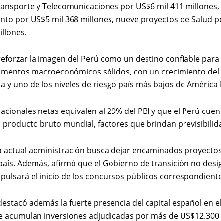
ransporte y Telecomunicaciones por US$6 mil 411 millones, 2
nto por US$5 mil 368 millones, nueve proyectos de Salud po
illones.
eforzar la imagen del Perú como un destino confiable para l
mentos macroeconómicos sólidos, con un crecimiento del PB
a y uno de los niveles de riesgo país más bajos de América 
nacionales netas equivalen al 29% del PBI y que el Perú cue
roducto bruto mundial, factores que brindan previsibilidad
la actual administración busca dejar encaminados proyecto
 país. Además, afirmó que el Gobierno de transición no desi
lsará el inicio de los concursos públicos correspondiente
n destacó además la fuerte presencia del capital español en 
e acumulan inversiones adjudicadas por más de US$12.300 