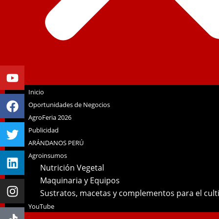
Youtube
Facebook
Twitter
Linkedin
Instagram
Inicio
Oportunidades de Negocios
AgroFeria 2026
Publicidad
ARÁNDANOS PERÚ
Agroinsumos
Nutrición Vegetal
Maquinaria y Equipos
Sustratos, macetas y complementos para el cul
YouTube