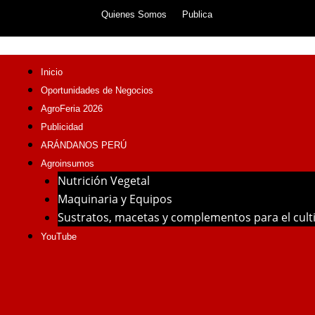
Skip
Quienes Somos
Publica
to
content
Inicio
Oportunidades de Negocios
AgroFeria 2026
Publicidad
ARÁNDANOS PERÚ
Agroinsumos
Nutrición Vegetal
Maquinaria y Equipos
Sustratos, macetas y complementos para el cul
YouTube