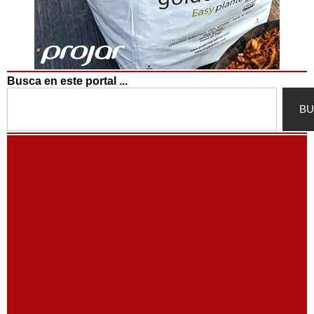
Busca en este portal ...
Search
BU