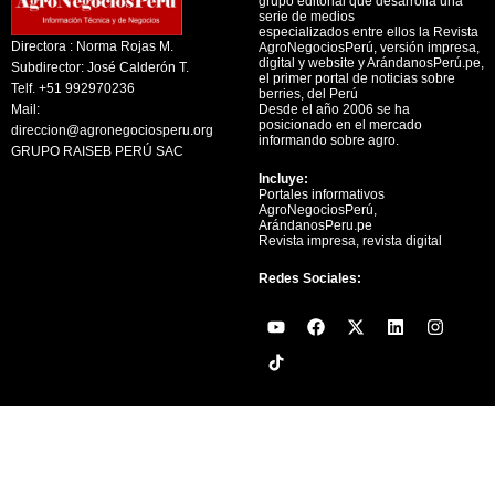
grupo editorial que desarrolla una
serie de medios
especializados entre ellos la Revista
Directora : Norma Rojas M.
AgroNegociosPerú, versión impresa,
digital y website y ArándanosPerú.pe,
Subdirector: José Calderón T.
el primer portal de noticias sobre
Telf. +51 992970236
berries, del Perú
Mail:
Desde el año 2006 se ha
posicionado en el mercado
direccion@agronegociosperu.org
informando sobre agro.
GRUPO RAISEB PERÚ SAC
Incluye:
Portales informativos
AgroNegociosPerú,
ArándanosPeru.pe
Revista impresa, revista digital
Redes Sociales:
Y
F
X
L
I
o
a
-
i
n
u
c
t
n
s
t
e
w
k
t
u
b
i
e
a
b
o
t
d
g
e
o
t
i
r
k
e
n
a
r
m