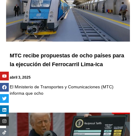
MTC recibe propuestas de ocho países para
la ejecución del Ferrocarril Lima-Ica
Youtube
Facebook
Twitter
Linkedin
Instagram
abril 3, 2025
El Ministerio de Transportes y Comunicaciones (MTC)
informa que ocho