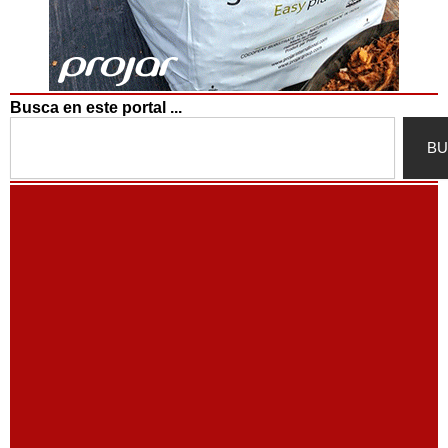
Busca en este portal ...
Search
BU