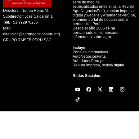
serie de medios
especializados entre ellos la Revista
Directora : Norma Rojas M.
AgroNegociosPerú, versión impresa,
digital y website y ArándanosPerú.pe,
Subdirector: José Calderón T.
el primer portal de noticias sobre
Telf. +51 992970236
berries, del Perú
Mail:
Desde el año 2006 se ha
posicionado en el mercado
direccion@agronegociosperu.org
informando sobre agro.
GRUPO RAISEB PERÚ SAC
Incluye:
Portales informativos
AgroNegociosPerú,
ArándanosPeru.pe
Revista impresa, revista digital
Redes Sociales:
Y
F
X
L
I
o
a
-
i
n
u
c
t
n
s
t
e
w
k
t
u
b
i
e
a
b
o
t
d
g
e
o
t
i
r
k
e
n
a
r
m