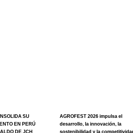
e
age
Page
Page
Page
NSOLIDA SU
AGROFEST 2026 impulsa el
IENTO EN PERÚ
desarrollo, la innovación, la
PALDO DE JCH
sostenibilidad y la competitivida