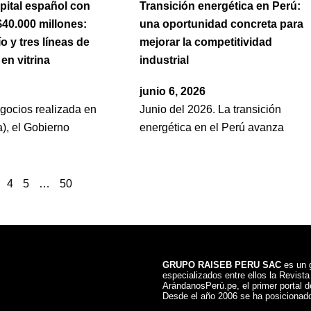
pital español con
Transición energética en Perú:
40.000 millones:
una oportunidad concreta para
o y tres líneas de
mejorar la competitividad
en vitrina
industrial
junio 6, 2026
gocios realizada en
Junio del 2026. La transición
), el Gobierno
energética en el Perú avanza
4
5
…
50
GRUPO RAISEB PERU SAC
es un g
especializados entre ellos la Revist
ArándanosPerú.pe, el primer portal de
Desde el año 2006 se ha posicionado