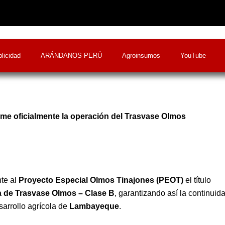
licidad
ARÁNDANOS PERÚ
Agroinsumos
YouTube
ume oficialmente la operación del Trasvase Olmos
te al
Proyecto Especial Olmos Tinajones (PEOT)
el título
 de Trasvase Olmos – Clase B
, garantizando así la continuid
sarrollo agrícola de
Lambayeque
.