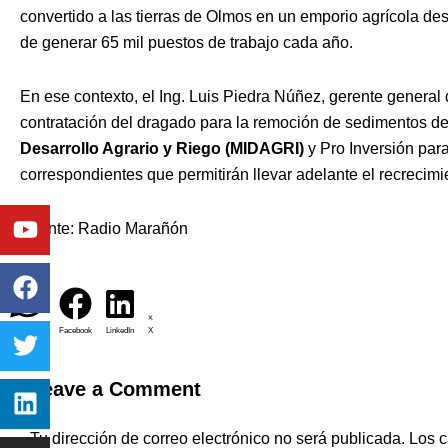
convertido a las tierras de Olmos en un emporio agrícola d
de generar 65 mil puestos de trabajo cada año.
En ese contexto, el Ing. Luis Piedra Núñez, gerente general
contratación del dragado para la remoción de sedimentos d
Desarrollo Agrario y Riego (MIDAGRI)
y Pro Inversión para
correspondientes que permitirán llevar adelante el recrecimi
Youtube
Facebook
Twitter
Linkedin
Instagram
Fuente: Radio Marañón
WhatsApp
Facebook
LinkedIn
X
Leave a Comment
Tu dirección de correo electrónico no será publicada.
Los c