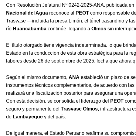
Con Resolución Jefatural Nº 0242-2025-ANA, publicada en E
Nacional del Agua
reconoce al
PEOT
como responsable de l
Trasvase —incluida la presa Limón, el túnel trasandino y 
río
Huancabamba
continúe llegando a
Olmos
sin interrupc
El título otorgado tiene vigencia indeterminada, lo que brinda
Estado en la conducción de esta obra estratégica para la re
labores desde 26 de septiembre de 2025, fecha que ahora q
Según el mismo documento,
ANA
estableció un plazo de s
instrumentos técnicos complementarios, de acuerdo con las 
realizará una fiscalización posterior para asegurar una opera
Con esta decisión, se consolida el liderazgo del
PEOT
como 
seguro y permanente del
Trasvase Olmos
, infraestructura 
de
Lambayeque
y del país.
De igual manera, el Estado Peruano reafirma su compromiso