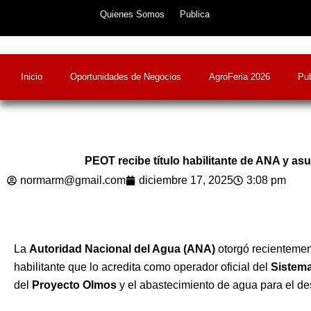
Skip
Quienes Somos
Publica
to
content
Inicio
Oportunidades de Negocios
AgroFeria 2026
Pub
PEOT recibe título habilitante de ANA y as
normarm@gmail.com
diciembre 17, 2025
3:08 pm
La
Autoridad Nacional del Agua (ANA)
otorgó recientemen
habilitante que lo acredita como operador oficial del
Sistema
del
Proyecto Olmos
y el abastecimiento de agua para el de