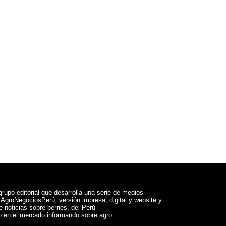
rupo editorial que desarrolla una serie de medios
a AgroNegociosPerú, versión impresa, digital y website y
 noticias sobre berries, del Perú
 en el mercado informando sobre agro.