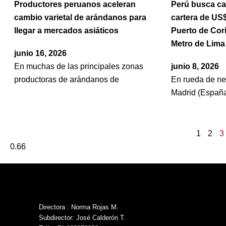
Productores peruanos aceleran
Perú busca ca
cambio varietal de arándanos para
cartera de US$
llegar a mercados asiáticos
Puerto de Corí
Metro de Lima 
junio 16, 2026
En muchas de las principales zonas
junio 8, 2026
productoras de arándanos de
En rueda de ne
Madrid (España
1
2
3
Directora : Norma Rojas M.
Subdirector: José Calderón T.