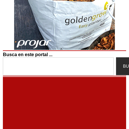
Busca en este portal ...
Search
BU