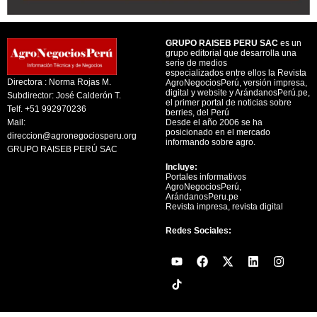
GRUPO RAISEB PERU SAC
es un
grupo editorial que desarrolla una
serie de medios
especializados entre ellos la Revista
Directora : Norma Rojas M.
AgroNegociosPerú, versión impresa,
digital y website y ArándanosPerú.pe,
Subdirector: José Calderón T.
el primer portal de noticias sobre
Telf. +51 992970236
berries, del Perú
Mail:
Desde el año 2006 se ha
posicionado en el mercado
direccion@agronegociosperu.org
informando sobre agro.
GRUPO RAISEB PERÚ SAC
Incluye:
Portales informativos
AgroNegociosPerú,
ArándanosPeru.pe
Revista impresa, revista digital
Redes Sociales:
Y
F
X
L
I
o
a
-
i
n
u
c
t
n
s
t
e
w
k
t
u
b
i
e
a
b
o
t
d
g