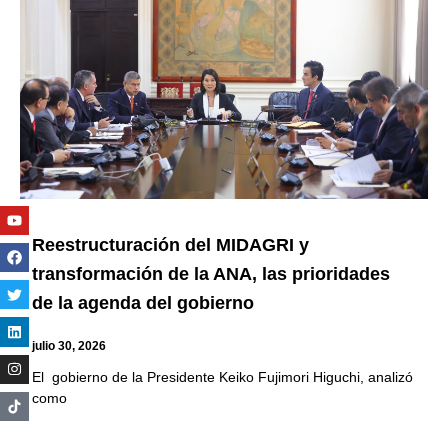
Youtube
Facebook
Twitter
Linkedin
Instagram
Reestructuración del MIDAGRI y
transformación de la ANA, las prioridades
de la agenda del gobierno
julio 30, 2026
El gobierno de la Presidente Keiko Fujimori Higuchi, analizó
como