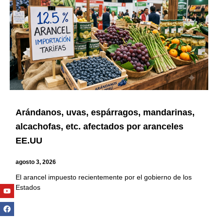
Arándanos, uvas, espárragos, mandarinas,
alcachofas, etc. afectados por aranceles
EE.UU
agosto 3, 2026
El arancel impuesto recientemente por el gobierno de los
Youtube
Facebook
Twitter
Linkedin
Instagram
Estados