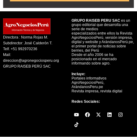
GRUPO RAISEB PERU SAC
es un
grupo editorial que desarrolla una
serie de medios
especializados entre ellos la Revista
Directora : Norma Rojas M.
AgroNegociosPerú, versión impresa,
digital y website y ArándanosPerú.pe,
Subdirector: José Calderón T.
el primer portal de noticias sobre
Telf. +51 992970236
berries, del Perú
Mail:
Desde el año 2006 se ha
posicionado en el mercado
direccion@agronegociosperu.org
informando sobre agro.
GRUPO RAISEB PERÚ SAC
Incluye:
Portales informativos
AgroNegociosPerú,
ArándanosPeru.pe
Revista impresa, revista digital
Redes Sociales:
Y
F
X
L
I
o
a
-
i
n
u
c
t
n
s
t
e
w
k
t
u
b
i
e
a
b
o
t
d
g