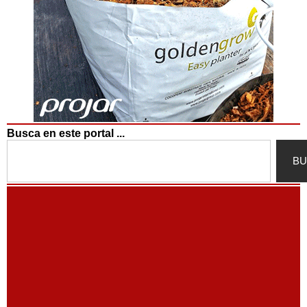
Busca en este portal ...
Search
BU