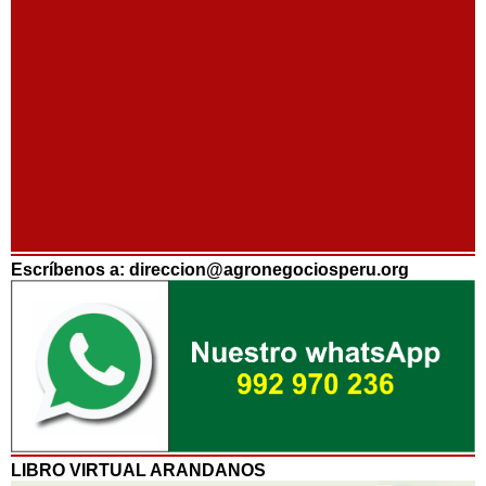
Escríbenos a: direccion@agronegociosperu.org
LIBRO VIRTUAL ARANDANOS