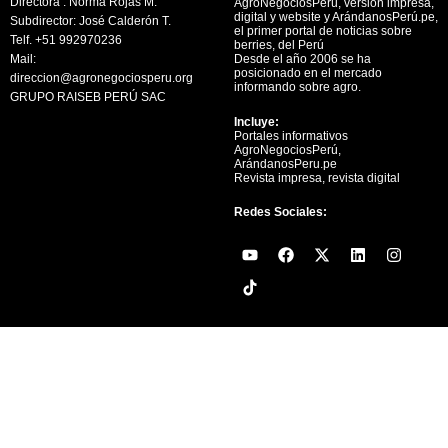
Directora : Norma Rojas M.
AgroNegociosPerú, versión impresa,
digital y website y ArándanosPerú.pe,
Subdirector: José Calderón T.
el primer portal de noticias sobre
Telf. +51 992970236
berries, del Perú
Mail:
Desde el año 2006 se ha
posicionado en el mercado
direccion@agronegociosperu.org
informando sobre agro.
GRUPO RAISEB PERÚ SAC
Incluye:
Portales informativos
AgroNegociosPerú,
ArándanosPeru.pe
Revista impresa, revista digital
Redes Sociales:
Y
F
X
L
I
o
a
-
i
n
u
c
t
n
s
t
e
w
k
t
u
b
i
e
a
b
o
t
d
g
e
o
t
i
r
k
e
n
a
r
m