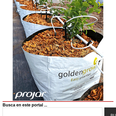
Busca en este portal ...
Search
BU