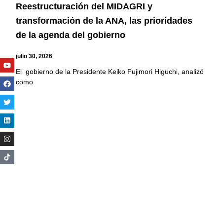
Reestructuración del MIDAGRI y
transformación de la ANA, las prioridades
de la agenda del gobierno
julio 30, 2026
Youtube
Facebook
Twitter
Linkedin
Instagram
El gobierno de la Presidente Keiko Fujimori Higuchi, analizó
como