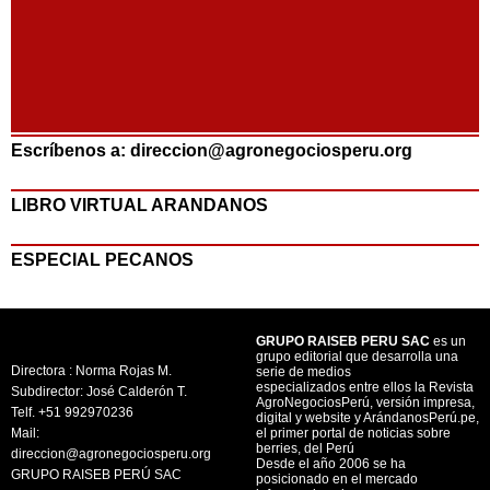
Escríbenos a: direccion@agronegociosperu.org
LIBRO VIRTUAL ARANDANOS
ESPECIAL PECANOS
GRUPO RAISEB PERU SAC
es un
grupo editorial que desarrolla una
Directora : Norma Rojas M.
serie de medios
especializados entre ellos la Revista
Subdirector: José Calderón T.
AgroNegociosPerú, versión impresa,
Telf. +51 992970236
digital y website y ArándanosPerú.pe,
Mail:
el primer portal de noticias sobre
berries, del Perú
direccion@agronegociosperu.org
Desde el año 2006 se ha
GRUPO RAISEB PERÚ SAC
posicionado en el mercado