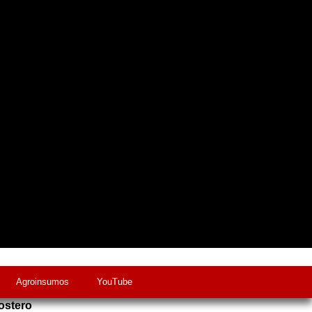
Agroinsumos
YouTube
ostero