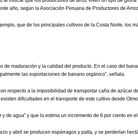
al indicar que los productores de arroz viven un tipo de gloria
este año, según la Asociación Peruana de Productores de Arroz
emplo, que de los principales cultivos de la Costa Norte, los m
so de maduración y la calidad del producto. En el caso del bana
cipalmente las exportaciones de banano orgánico”, señala.
on respecto a la imposibilidad de transportar caña de azúcar d
xisten dificultades en el transporte de este cultivo desde Olmo
or y de agua” y que la estima un incremento de 6 por ciento en e
rzo y abril se producen espárragos y palta, y se perderían he