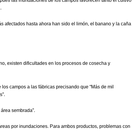
 pues las inundaciones de los campos favorecen tanto el cultivo
.
ás afectados hasta ahora han sido el limón, el banano y la caña
no, existen dificultades en los procesos de cosecha y
e los campos a las fábricas precisando que “Más de mil
s”.
l área sembrada”.
ctáreas por inundaciones. Para ambos productos, problemas con