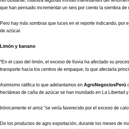
No obstante, muestra algunas ironías interesantes del fenómeno 
que han pensado incrementar un seis por ciento la siembra de 
Pero hay más sombras que luces en el reporte indicando, por ej
de azúcar.
Limón y banano
“En el caso del limón, el exceso de lluvia ha afectado su proce
transporte hacia los centros de empaque, lo que afectaría prin
Asimismo ratifica lo que adelantamos en
AgroNegociosPerú
c
hectáreas de caña de azúcar se han inundado en La Libertad y e
Irónicamente el arroz “se vería favorecido por el exceso de cal
De los productos de agro exportación, durante los meses de ma