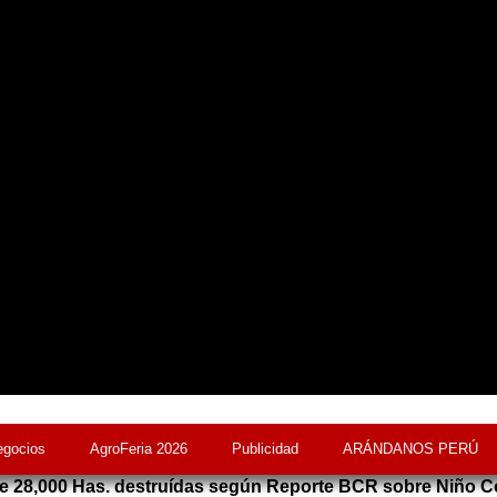
egocios
AgroFeria 2026
Publicidad
ARÁNDANOS PERÚ
e 28,000 Has. destruídas según Reporte BCR sobre Niño C