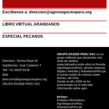
Escríbenos a: direccion@agronegociosperu.org
LIBRO VIRTUAL ARANDANOS
ESPECIAL PECANOS
GRUPO RAISEB PERU SAC
es un
grupo editorial que desarrolla una
Directora : Norma Rojas M.
serie de medios
especializados entre ellos la Revista
Subdirector: José Calderón T.
AgroNegociosPerú, versión impresa,
Telf. +51 992970236
digital y website y ArándanosPerú.pe,
Mail:
el primer portal de noticias sobre
berries, del Perú
direccion@agronegociosperu.org
Desde el año 2006 se ha
GRUPO RAISEB PERÚ SAC
posicionado en el mercado
informando sobre agro.
Incluye:
Portales informativos
AgroNegociosPerú,
ArándanosPeru.pe