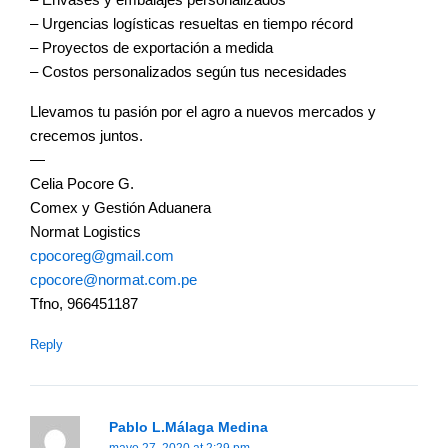
– Envases y embalajes personalizados
– Urgencias logísticas resueltas en tiempo récord
– Proyectos de exportación a medida
– Costos personalizados según tus necesidades
Llevamos tu pasión por el agro a nuevos mercados y
crecemos juntos.
—
Celia Pocore G.
Comex y Gestión Aduanera
Normat Logistics
cpocoreg@gmail.com
cpocore@normat.com.pe
Tfno, 966451187
Reply
Pablo L.Málaga Medina
mayo 27, 2020 at 2:29 pm