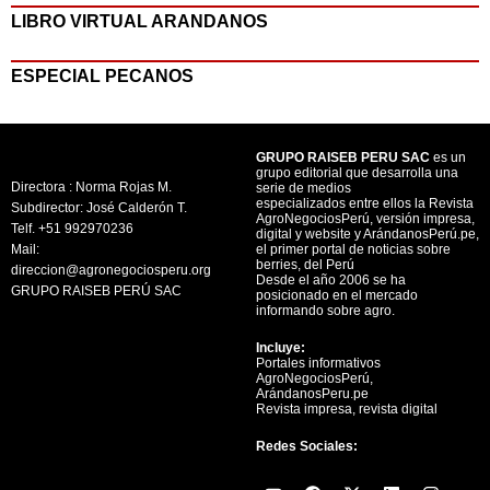
LIBRO VIRTUAL ARANDANOS
ESPECIAL PECANOS
GRUPO RAISEB PERU SAC
es un
grupo editorial que desarrolla una
Directora : Norma Rojas M.
serie de medios
especializados entre ellos la Revista
Subdirector: José Calderón T.
AgroNegociosPerú, versión impresa,
Telf. +51 992970236
digital y website y ArándanosPerú.pe,
Mail:
el primer portal de noticias sobre
berries, del Perú
direccion@agronegociosperu.org
Desde el año 2006 se ha
GRUPO RAISEB PERÚ SAC
posicionado en el mercado
informando sobre agro.
Incluye:
Portales informativos
AgroNegociosPerú,
ArándanosPeru.pe
Revista impresa, revista digital
Redes Sociales:
Y
F
X
L
I