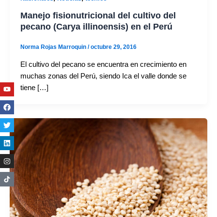
Manejo fisionutricional del cultivo del
pecano (Carya illinoensis) en el Perú
Norma Rojas Marroquin
/
octubre 29, 2016
El cultivo del pecano se encuentra en crecimiento en
muchas zonas del Perú, siendo Ica el valle donde se
Youtube
Facebook
Twitter
Linkedin
Instagram
tiene […]