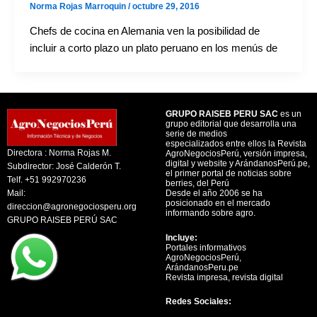
Norma Rojas Marroquin
/
octubre 29, 2016
Chefs de cocina en Alemania ven la posibilidad de
incluir a corto plazo un plato peruano en los menús de
GRUPO RAISEB PERU SAC
es un
grupo editorial que desarrolla una
serie de medios
especializados entre ellos la Revista
Directora : Norma Rojas M.
AgroNegociosPerú, versión impresa,
digital y website y ArándanosPerú.pe,
Subdirector: José Calderón T.
el primer portal de noticias sobre
Telf. +51 992970236
berries, del Perú
Mail:
Desde el año 2006 se ha
posicionado en el mercado
direccion@agronegociosperu.org
informando sobre agro.
GRUPO RAISEB PERÚ SAC
Incluye:
Portales informativos
AgroNegociosPerú,
ArándanosPeru.pe
Revista impresa, revista digital
Redes Sociales: