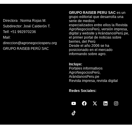
GRUPO RAISEB PERU SAC
es un
grupo editorial que desarrolla una
Directora : Norma Rojas M.
serie de medios
especializados entre ellos la Revista
Subdirector: José Calderón T.
AgroNegociosPerú, versión impresa,
Telf. +51 992970236
digital y website y ArándanosPerú.pe,
Mail:
el primer portal de noticias sobre
berries, del Perú
direccion@agronegociosperu.org
Desde el año 2006 se ha
GRUPO RAISEB PERÚ SAC
posicionado en el mercado
informando sobre agro.
Incluye:
Portales informativos
AgroNegociosPerú,
ArándanosPeru.pe
Revista impresa, revista digital
Redes Sociales:
Y
F
X
L
I
o
a
-
i
n
u
c
t
n
s
t
e
w
k
t
u
b
i
e
a
b
o
t
d
g
e
o
t
i
r