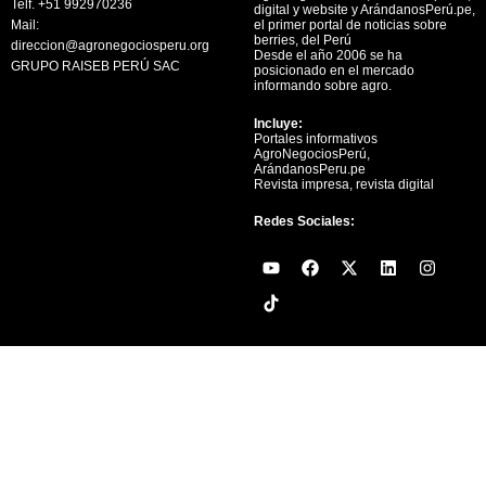
Telf. +51 992970236
digital y website y ArándanosPerú.pe,
Mail:
el primer portal de noticias sobre
berries, del Perú
direccion@agronegociosperu.org
Desde el año 2006 se ha
GRUPO RAISEB PERÚ SAC
posicionado en el mercado
informando sobre agro.
Incluye:
Portales informativos
AgroNegociosPerú,
ArándanosPeru.pe
Revista impresa, revista digital
Redes Sociales:
Y
F
X
L
I
o
a
-
i
n
u
c
t
n
s
t
e
w
k
t
u
b
i
e
a
b
o
t
d
g
e
o
t
i
r
k
e
n
a
r
m