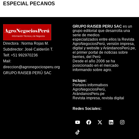
ESPECIAL PECANOS
GRUPO RAISEB PERU SAC
es un
grupo editorial que desarrolla una
serie de medios
especializados entre ellos la Revista
Directora : Norma Rojas M.
AgroNegociosPerú, versión impresa,
digital y website y ArándanosPerú.pe,
Subdirector: José Calderón T.
el primer portal de noticias sobre
Telf. +51 992970236
berries, del Perú
Mail:
Desde el año 2006 se ha
posicionado en el mercado
direccion@agronegociosperu.org
informando sobre agro.
GRUPO RAISEB PERÚ SAC
Incluye:
Portales informativos
AgroNegociosPerú,
ArándanosPeru.pe
Revista impresa, revista digital
Redes Sociales:
Y
F
X
L
I
o
a
-
i
n
u
c
t
n
s
t
e
w
k
t