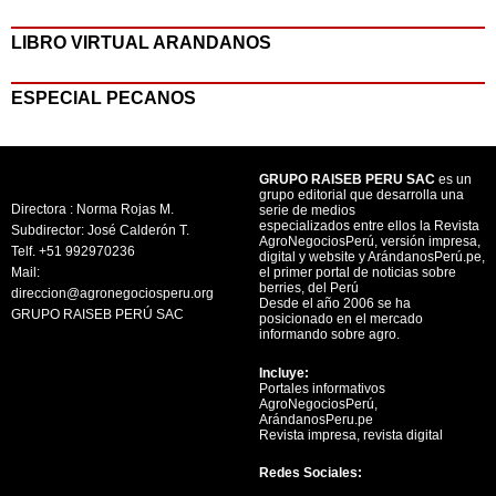
LIBRO VIRTUAL ARANDANOS
ESPECIAL PECANOS
GRUPO RAISEB PERU SAC
es un
grupo editorial que desarrolla una
Directora : Norma Rojas M.
serie de medios
especializados entre ellos la Revista
Subdirector: José Calderón T.
AgroNegociosPerú, versión impresa,
Telf. +51 992970236
digital y website y ArándanosPerú.pe,
Mail:
el primer portal de noticias sobre
berries, del Perú
direccion@agronegociosperu.org
Desde el año 2006 se ha
GRUPO RAISEB PERÚ SAC
posicionado en el mercado
informando sobre agro.
Incluye:
Portales informativos
AgroNegociosPerú,
ArándanosPeru.pe
Revista impresa, revista digital
Redes Sociales: