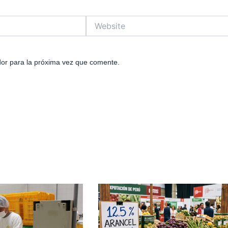
Website
or para la próxima vez que comente.
e
age
Page
Page