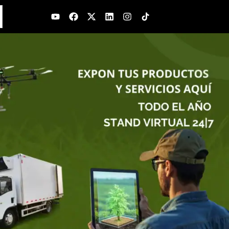
Youtube
Facebook
X-
Linkedin
Instagram
twitter