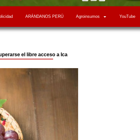
licidad
ARÁNDANOS PERÚ
Agroinsumos
YouTube
uperarse el libre acceso a Ica