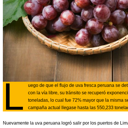
L
uego de que el flujo de uva fresca peruana se det
con la vía libre, su tránsito se recuperó exponen
toneladas, lo cual fue 72% mayor que la misma 
campaña actual llegase hasta las 550,233 tonela
Nuevamente la uva peruana logró salir por los puertos de Lima 