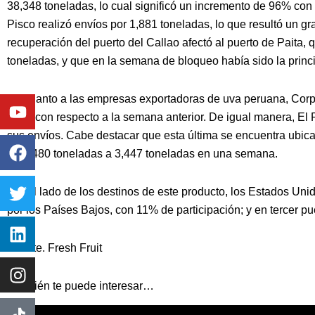
38,348 toneladas, lo cual significó un incremento de 96% con 
Pisco realizó envíos por 1,881 toneladas, lo que resultó un 
recuperación del puerto del Callao afectó al puerto de Paita,
toneladas, y que en la semana de bloqueo había sido la princi
Youtube
Facebook
Twitter
Linkedin
Instagram
En cuanto a las empresas exportadoras de uva peruana, Corpo
92%, con respecto a la semana anterior. De igual manera, El 
sus envíos. Cabe destacar que esta última se encuentra ubicad
de 1,480 toneladas a 3,447 toneladas en una semana.
Por el lado de los destinos de este producto, los Estados Uni
por los Países Bajos, con 11% de participación; y en tercer p
Fuente. Fresh Fruit
También te puede interesar…