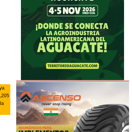
 ya
1,205
la