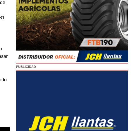
 de
881
n
asar
PUBLICIDAD
uido