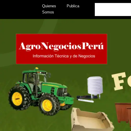
Skip
Search
Quienes
Publica
to
Somos
content